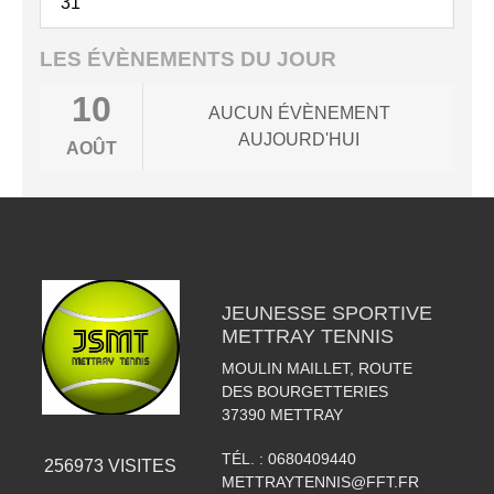
31
LES ÉVÈNEMENTS DU JOUR
10
AUCUN ÉVÈNEMENT
AUJOURD'HUI
AOÛT
JEUNESSE SPORTIVE
METTRAY TENNIS
MOULIN MAILLET, ROUTE
DES BOURGETTERIES
37390
METTRAY
TÉL. :
0680409440
256973
VISITES
METTRAYTENNIS@FFT.FR