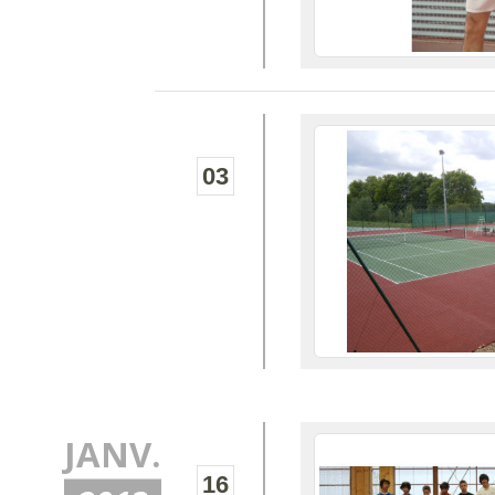
03
JANV.
16