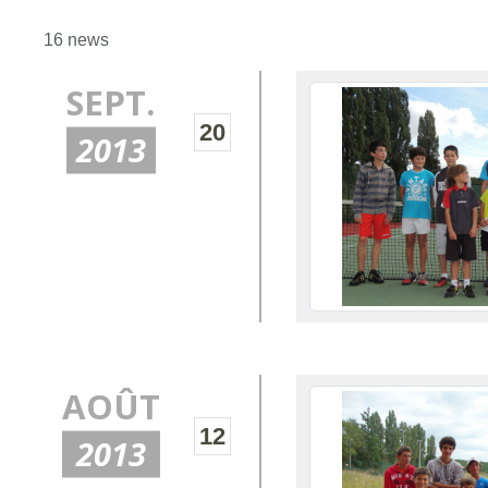
16 news
SEPT.
20
2013
AOÛT
12
2013