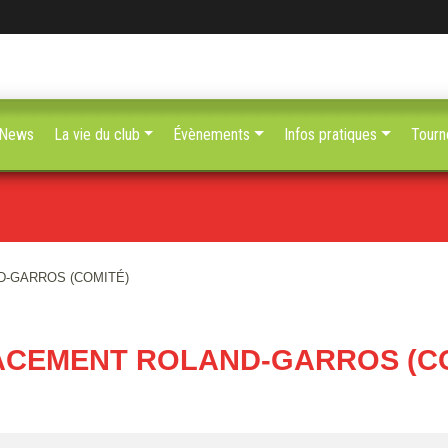
News
La vie du club
Évènements
Infos pratiques
Tourn
-GARROS (COMITÉ)
ACEMENT ROLAND-GARROS (CO