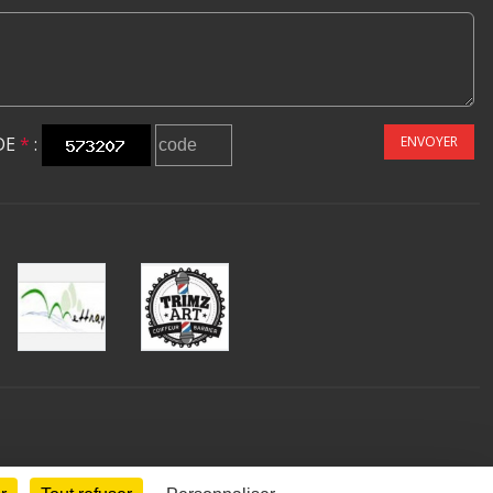
DE
*
:
ENVOYER