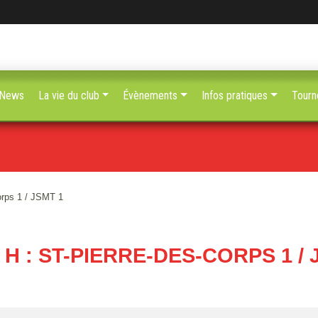
News
La vie du club
Évènements
Infos pratiques
Tourn
orps 1 / JSMT 1
 H : ST-PIERRE-DES-CORPS 1 / 