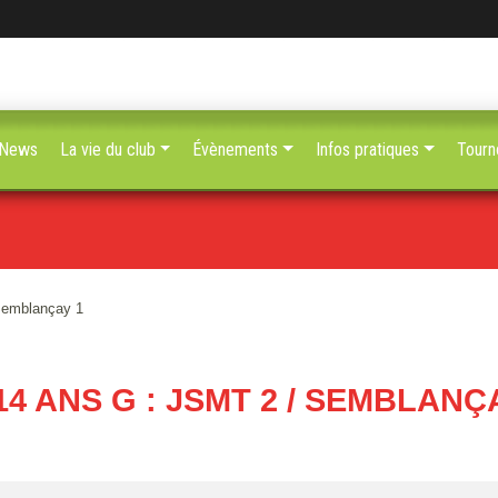
News
La vie du club
Évènements
Infos pratiques
Tourn
Semblançay 1
14 ANS G : JSMT 2 / SEMBLANÇ