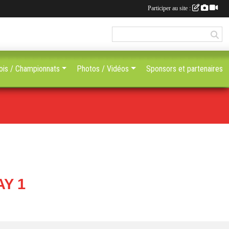
Participer au site :
ois / Championnats
Photos / Vidéos
Sponsors et partenaires
AY 1