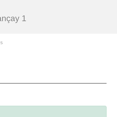
nçay 1
IS