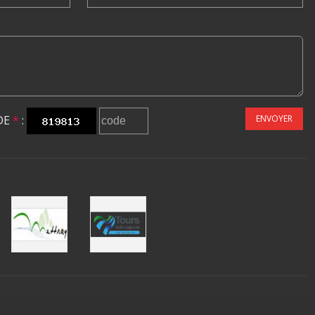
DE
*
:
ENVOYER