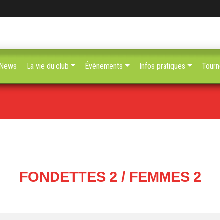
News
La vie du club
Évènements
Infos pratiques
Tourn
FONDETTES 2 / FEMMES 2