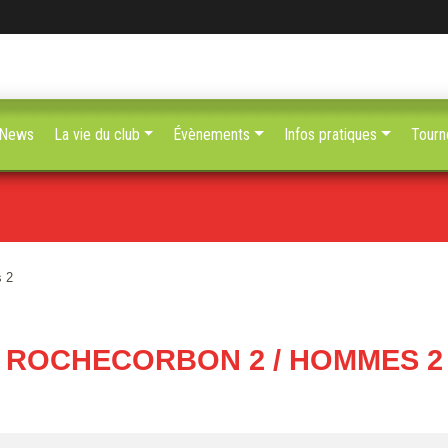
News
La vie du club
Évènements
Infos pratiques
Tourn
 2
ROCHECORBON 2 / HOMMES 2