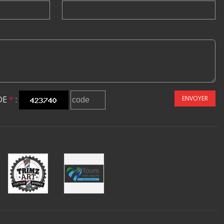
DE
*
:
ENVOYER