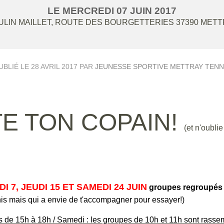
LE
MERCREDI
07
JUIN
2017
LIN MAILLET, ROUTE DES BOURGETTERIES
37390
METT
UBLIÉ LE
28 AVRIL 2017
PAR
JEUNESSE SPORTIVE METTRAY TENN
TE TON COPAIN
!
(et n'oubli
 7, JEUDI 15 ET SAMEDI 24 JUIN
groupes regroupés 
nnis mais qui a envie de t'accompagner pour essayer!)
s de 15h à 18h / Samedi : les groupes de 10h et 11h sont rasse