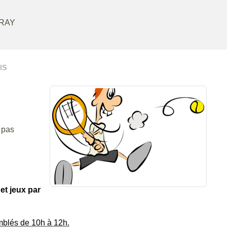
RAY
IS
e pas
et jeux par
mblés de 10h à 12h.