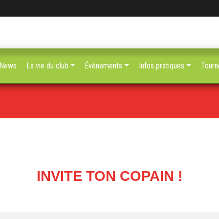
News
La vie du club
Évènements
Infos pratiques
Tourn
INVITE TON COPAIN !