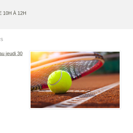
E 10H À 12H
IS
au jeudi 30