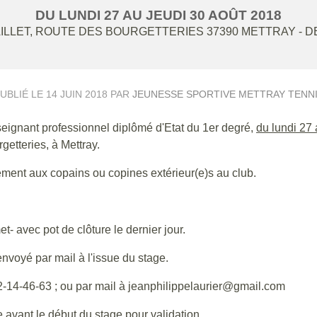
DU
LUNDI
27
AU
JEUDI
30
AOÛT
2018
ILLET, ROUTE DES BOURGETTERIES
37390
METTRAY
- D
UBLIÉ LE
14 JUIN 2018
PAR
JEUNESSE SPORTIVE METTRAY TENN
seignant professionnel diplômé d'Etat du 1er degré,
du lundi 27 
getteries, à Mettray.
ement aux copains ou copines extérieur(e)s au club.
t- avec pot de clôture le dernier jour.
nvoyé par mail à l'issue du stage.
2-14-46-63 ; ou par mail à jeanphilippelaurier@gmail.com
e avant le début du stage pour validation.