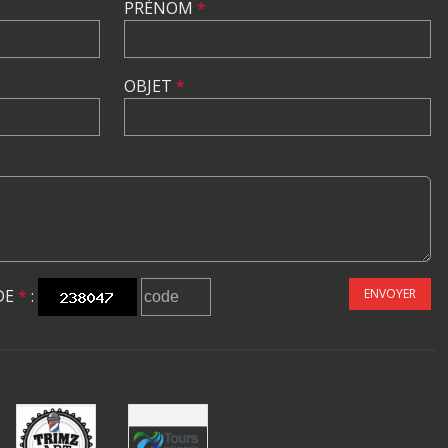
PRÉNOM
*
OBJET
*
DE
*
:
ENVOYER