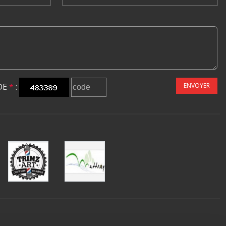
DE
*
:
ENVOYER