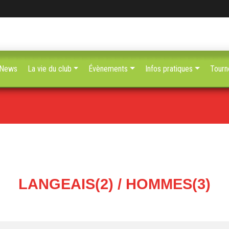
News
La vie du club
Évènements
Infos pratiques
Tourn
LANGEAIS(2) / HOMMES(3)