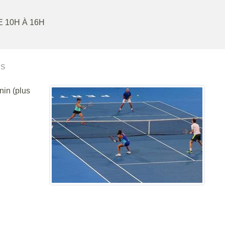
E 10H À 16H
IS
nin (plus