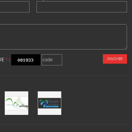
DE
*
:
ENVOYER