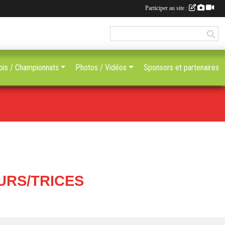
Participer au site :
ois / Championnats
Photos / Vidéos
Sponsors et partenaires
URS/TRICES