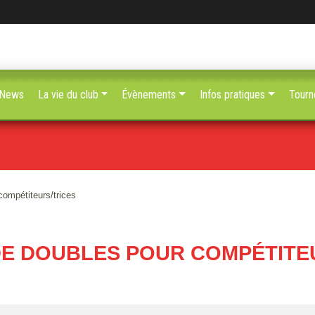
News
La vie du club
Évènements
Infos pratiques
Tourn
compétiteurs/trices
E DOUBLES POUR COMPÉTITE