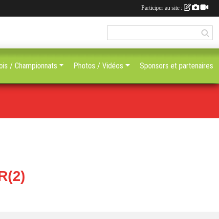
Participer au site :
ois / Championnats
Photos / Vidéos
Sponsors et partenaires
R(2)