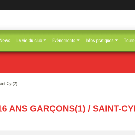
News
La vie du club
Évènements
Infos pratiques
Tourn
int-Cyr(2)
16 ANS GARÇONS(1) / SAINT-CY