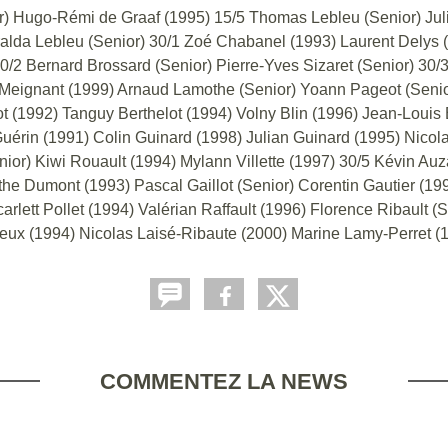
or) Hugo-Rémi de Graaf (1995) 15/5 Thomas Lebleu (Senior) Jul
alda Lebleu (Senior) 30/1 Zoé Chabanel (1993) Laurent Delys 
30/2 Bernard Brossard (Senior) Pierre-Yves Sizaret (Senior) 30
d-Meignant (1999) Arnaud Lamothe (Senior) Yoann Pageot (Senio
t (1992) Tanguy Berthelot (1994) Volny Blin (1996) Jean-Louis 
Guérin (1991) Colin Guinard (1998) Julian Guinard (1995) Nico
enior) Kiwi Rouault (1994) Mylann Villette (1997) 30/5 Kévin A
he Dumont (1993) Pascal Gaillot (Senior) Corentin Gautier (199
arlett Pollet (1994) Valérian Raffault (1996) Florence Ribault 
reux (1994) Nicolas Laisé-Ribaute (2000) Marine Lamy-Perret (1
COMMENTEZ LA NEWS