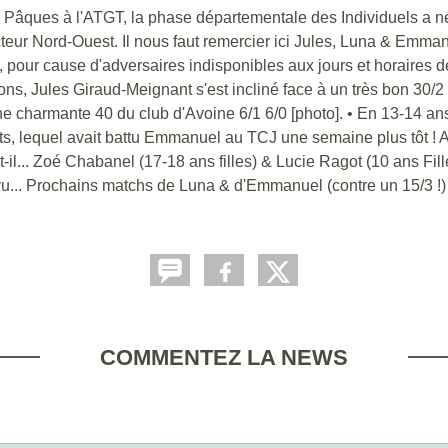
âques à l'ATGT, la phase départementale des Individuels a 
ur Nord-Ouest. Il nous faut remercier ici Jules, Luna & Emman
, pour cause d'adversaires indisponibles aux jours et horaires d
, Jules Giraud-Meignant s'est incliné face à un très bon 30/2 (
une charmante 40 du club d'Avoine 6/1 6/0 [photo]. • En 13-14 a
ts, lequel avait battu Emmanuel au TCJ une semaine plus tôt ! 
-il... Zoé Chabanel (17-18 ans filles) & Lucie Ragot (10 ans Fill
vu... Prochains matchs de Luna & d'Emmanuel (contre un 15/3 !) l
COMMENTEZ LA NEWS