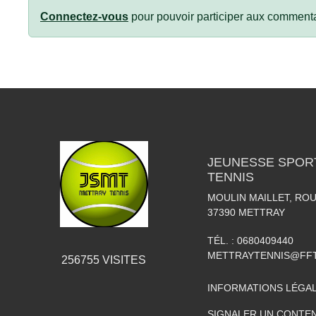
Connectez-vous
pour pouvoir participer aux commenta
JEUNESSE SPOR
TENNIS
MOULIN MAILLET, RO
37390
METTRAY
TÉL. :
0680409440
METTRAYTENNIS@FFT
256755
VISITES
INFORMATIONS LÉGA
SIGNALER UN CONTEN