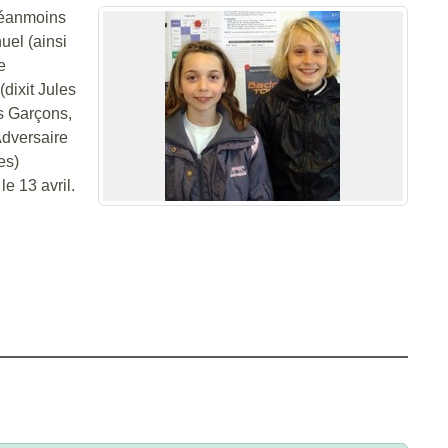
néanmoins
uel (ainsi
e
dixit Jules
ns Garçons,
Adversaire
es)
e 13 avril.