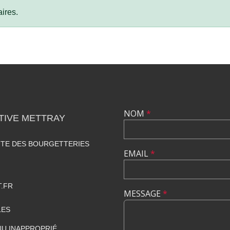
ires.
NOM
*
TIVE METTRAY
UTE DES BOURGETTERIES
EMAIL
*
.FR
MESSAGE
*
LES
U INAPPROPRIÉ