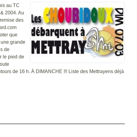
ois au TC
3 & 2004. Au
t remise des
fard.com
oter que
i une grande
es de
r le pied de
toute
alentours de 16 h. À DIMANCHE !!! Liste des Mettrayens déjà