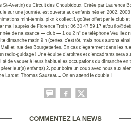
s St-Avertin) du Circuit des Choubidoux. Créée par Laurence B
oule sur une journée, est ouverte aux enfants nés en 2002, 200
mations mini-tennis, piknik collectif, goûter offert par le club e
 par mail auprès de Florence Troin : 06 30 47 59 17 et/ou flo@de
 année de naissance — club — 1 ou 2 n° de téléphone Veuillez n
e dimanche matin 9 h (certes, c'est tôt, mais nous aurons ains
 Maillet, rue des Bourgetteries. En cas d'égarement dans les ru
n radio-guidage ! Une équipe d'arbitres et d'encadrants sera su
ibilité de vaquer à leurs habituelles occupations du dimanche en 
 récupérer leur(s) enfant(s) 2. pour boire un coup avec nous aux 
rine Lardet, Thomas Sauzeau... On en attend le double !
COMMENTEZ LA NEWS