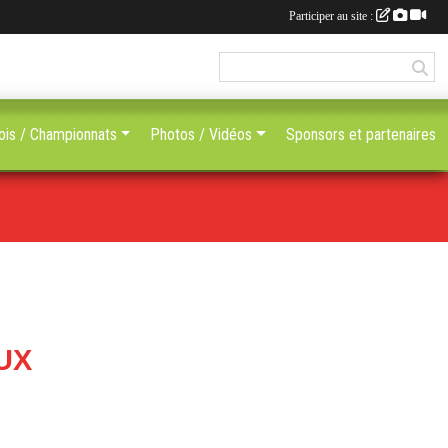
Participer au site :
ois / Championnats
Photos / Vidéos
Sponsors et partenaires
UX