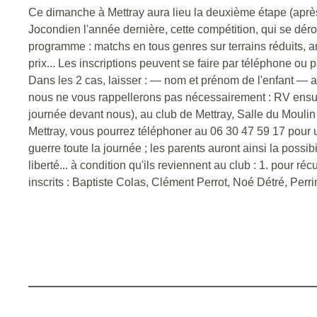
Ce dimanche à Mettray aura lieu la deuxième étape (aprè
Jocondien l'année dernière, cette compétition, qui se dér
programme : matchs en tous genres sur terrains réduits, ani
prix... Les inscriptions peuvent se faire par téléphone ou
Dans les 2 cas, laisser : — nom et prénom de l'enfant —
nous ne vous rappellerons pas nécessairement : RV ensuit
journée devant nous), au club de Mettray, Salle du Moulin
Mettray, vous pourrez téléphoner au 06 30 47 59 17 pour u
guerre toute la journée ; les parents auront ainsi la poss
liberté... à condition qu'ils reviennent au club : 1. pour
inscrits : Baptiste Colas, Clément Perrot, Noé Détré, Per