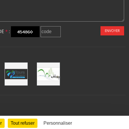
DE
*
:
ENVOYER
r
Tout refuser
Personnaliser