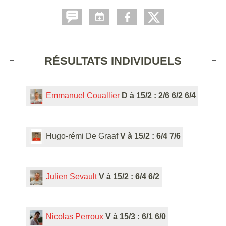
RÉSULTATS INDIVIDUELS
Emmanuel Couallier
D à 15/2 : 2/6 6/2 6/4
Hugo-rémi De Graaf
V à 15/2 : 6/4 7/6
Julien Sevault
V à 15/2 : 6/4 6/2
Nicolas Perroux
V à 15/3 : 6/1 6/0