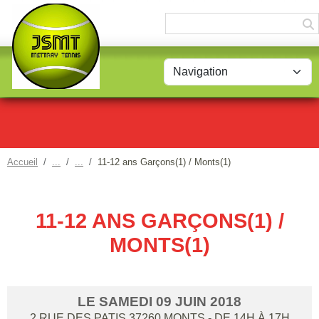
Panneau de gestion des cookies
Accueil
11-12 ans Garçons(1) / Monts(1)
11-12 ANS GARÇONS(1) /
MONTS(1)
LE
SAMEDI
09
JUIN
2018
2 RUE DES PATIS
37260
MONTS
- DE 14H À 17H