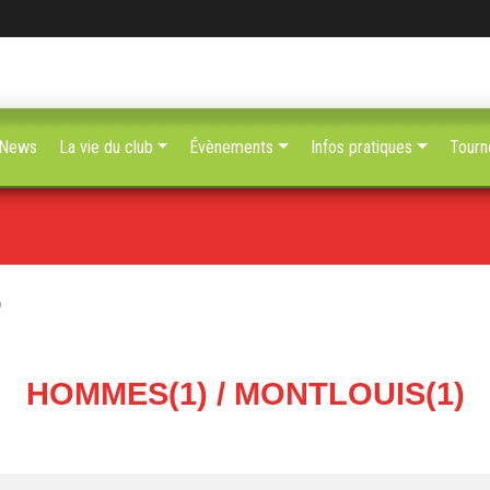
News
La vie du club
Évènements
Infos pratiques
Tourn
)
HOMMES(1) / MONTLOUIS(1)