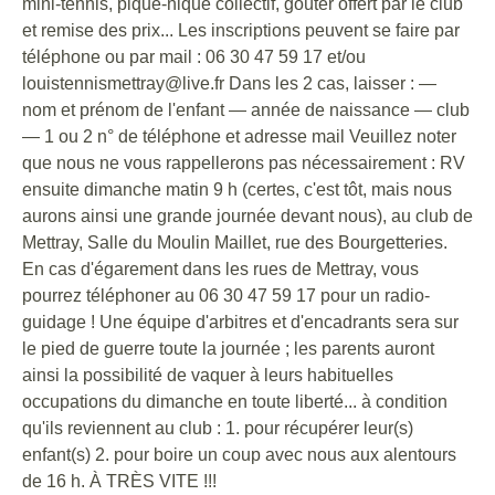
mini-tennis, pique-nique collectif, goûter offert par le club
et remise des prix... Les inscriptions peuvent se faire par
téléphone ou par mail : 06 30 47 59 17 et/ou
louistennismettray@live.fr Dans les 2 cas, laisser : —
nom et prénom de l'enfant — année de naissance — club
— 1 ou 2 n° de téléphone et adresse mail Veuillez noter
que nous ne vous rappellerons pas nécessairement : RV
ensuite dimanche matin 9 h (certes, c'est tôt, mais nous
aurons ainsi une grande journée devant nous), au club de
Mettray, Salle du Moulin Maillet, rue des Bourgetteries.
En cas d'égarement dans les rues de Mettray, vous
pourrez téléphoner au 06 30 47 59 17 pour un radio-
guidage ! Une équipe d'arbitres et d'encadrants sera sur
le pied de guerre toute la journée ; les parents auront
ainsi la possibilité de vaquer à leurs habituelles
occupations du dimanche en toute liberté... à condition
qu'ils reviennent au club : 1. pour récupérer leur(s)
enfant(s) 2. pour boire un coup avec nous aux alentours
de 16 h. À TRÈS VITE !!!