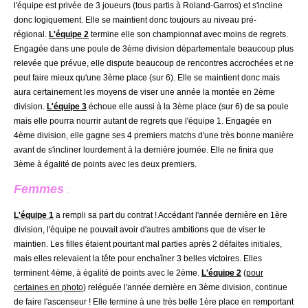
l'équipe est privée de 3 joueurs (tous partis à Roland-Garros) et s'incline
donc logiquement. Elle se maintient donc toujours au niveau pré-
régional.
L'équipe 2
termine elle son championnat avec moins de regrets.
Engagée dans une poule de 3ème division départementale beaucoup plus
relevée que prévue, elle dispute beaucoup de rencontres accrochées et ne
peut faire mieux qu'une 3ème place (sur 6). Elle se maintient donc mais
aura certainement les moyens de viser une année la montée en 2ème
division.
L'équipe 3
échoue elle aussi à la 3ème place (sur 6) de sa poule
mais elle pourra nourrir autant de regrets que l'équipe 1. Engagée en
4ème division, elle gagne ses 4 premiers matchs d'une très bonne manière
avant de s'incliner lourdement à la dernière journée. Elle ne finira que
3ème à égalité de points avec les deux premiers.
Femmes
:
L'équipe 1
a rempli sa part du contrat ! Accédant l'année dernière en 1ère
division, l'équipe ne pouvait avoir d'autres ambitions que de viser le
maintien. Les filles étaient pourtant mal parties après 2 défaites initiales,
mais elles relevaient la tête pour enchaîner 3 belles victoires. Elles
terminent 4ème, à égalité de points avec le 2ème.
L'équipe 2
(
pour
certaines en photo
) reléguée l'année dernière en 3ème division, continue
de faire l'ascenseur ! Elle termine à une très belle 1ère place en remportant