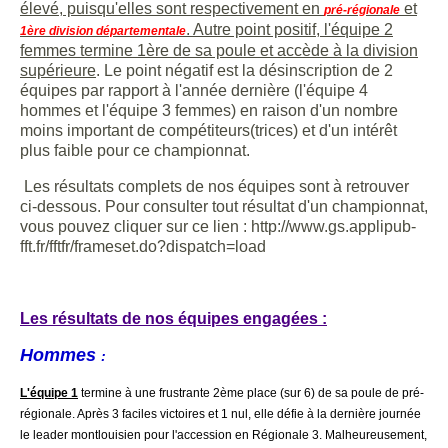
élevé, puisqu'elles sont respectivement en
et
pré-régionale
. Autre point positif, l'équipe 2
1ère division départementale
femmes termine 1ère de sa poule et accède à la division
supérieure
. Le point négatif est la désinscription de 2
équipes par rapport à l'année dernière (l'équipe 4
hommes et l'équipe 3 femmes) en raison d'un nombre
moins important de compétiteurs(trices) et d'un intérêt
plus faible pour ce championnat.
Les résultats complets de nos équipes sont à retrouver
ci-dessous. Pour consulter tout résultat d'un championnat,
vous pouvez cliquer sur ce lien : http://www.gs.applipub-
fft.fr/fftfr/frameset.do?dispatch=load
Les résultats de nos équipes engagées :
Hommes
:
L'équipe 1
termine à une frustrante 2ème place (sur 6) de sa poule de pré-
régionale. Après 3 faciles victoires et 1 nul, elle défie à la dernière journée
le leader montlouisien pour l'accession en Régionale 3. Malheureusement,