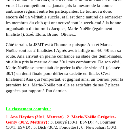
vous ! La compétition n'a jamais pris la mesure de la bonne
ambiance régnant entre les participantes. Le tournoi a donc
encore été un véritable succès, et il est donc naturel de remercier
les membres du club qui ont oeuvré tout le week-end à la bonne
organisation du tournoi : Jacques, Marie-Noëlle (également
finaliste !), Zoé, Elora, Bruno, Olivier...
Côté terrain, la JSMT est à l'honneur puisque Ana et Marie-
Noëlle sont les 2 finalistes ! Après avoir infligé un 4/0 4/0 sur sa
route, Ana arrivait en pleine confiance au stade des demi-finales,
où elle a pris la mesure d'une 30/1 très combattive. De son côté,
Marie-Noëlle se permettait de perfer la tête de série n°1 (classée
30/1) en demi-finale pour défier sa cadette en finale. C'est
finalement Ana qui l'emportait, et gagnait ainsi un tournoi pour la
première fois. Marie-Noëlle put elle se satisfaire de ses 7 places
gagnées par rapport à l'an dernier.
Le classement complet :
1. Ana Heydon (30/1, Mettray)
;
2. Marie-Noëlle Grégoire-
Genty (30/2, Mettray)
; 3. Bouyé (30/1, ESVD) ; 4. Fournier
(30/1, ESVD) ; 5. Bich (30/2, Fondettes) ; 6. Nowbahari (30/3,