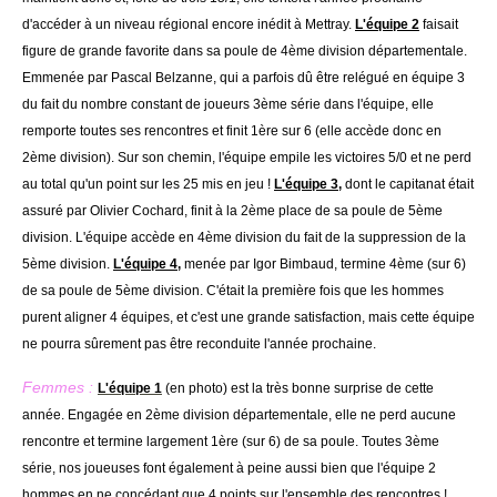
d'accéder à un niveau régional encore inédit à Mettray.
L'équipe 2
faisait
figure de grande favorite dans sa poule de 4ème division départementale.
Emmenée par Pascal Belzanne, qui a parfois dû être relégué en équipe 3
du fait du nombre constant de joueurs 3ème série dans l'équipe, elle
remporte toutes ses rencontres et finit 1ère sur 6 (elle accède donc en
2ème division). Sur son chemin, l'équipe empile les victoires 5/0 et ne perd
au total qu'un point sur les 25 mis en jeu !
L'équipe 3,
dont le capitanat était
assuré par Olivier Cochard, finit à la 2ème place de sa poule de 5ème
division. L'équipe accède en 4ème division du fait de la suppression de la
5ème division.
L'équipe 4,
menée par Igor Bimbaud, termine 4ème (sur 6)
de sa poule de 5ème division. C'était la première fois que les hommes
purent aligner 4 équipes, et c'est une grande satisfaction, mais cette équipe
ne pourra sûrement pas être reconduite l'année prochaine.
Femmes :
L'équipe 1
(en photo) est la très bonne surprise de cette
année. Engagée en 2ème division départementale, elle ne perd aucune
rencontre et termine largement 1ère (sur 6) de sa poule. Toutes 3ème
série, nos joueuses font également à peine aussi bien que l'équipe 2
hommes en ne concédant que 4 points sur l'ensemble des rencontres !