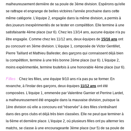
malheureusement dernière de sa poule de 3ème division. Espérons qu'elle
se rattrape et engrange de belles victoires l'année prochaine dans cette
même catégorie. L'équipe 2, engagée dans la même division, a permis à
des joueurs inexpérimentés de se tester en compétition. Elle termine à une
satisfaisante 4ème place (sur 6). Chez les 13/14 ans, aucune équipe n'a pu
être engagée. Comme chez les 11/12 ans, deux équipes de
15/16 ans
ont
pu concourir en 3ème division. L'équipe 1, composée de Victor Gentillet,
Pierre Taillard et Mathieu Ballester, des garçons qui connaissent déjà bien
la compétition, termine à une très bonne 2ème place (sur 6). L'équipe 2,
moins expérimentée, termine toutefois à une honorable 4ème place (sur 6).
Filles :
Chez les filles, une équipe 9/10 ans n'a pas pu se former. En
revanche, à l'instar des garçons, deux équipes
11/12 ans
ont été
composées. L'équipe 1, emmenée par Valentine Garnier et Perrine Lardet,
a malheureusement été engagée dans la mauvaise division, puisque la
1ère division où elle a concouru est "réservée" à des filles s'entraînant
dans des gros clubs et déjà très bien classées. Elle ne peut que terminer à
la 6ème et dernière place. L'équipe 2, où plusieurs filles ont pu alterner les
matchs, se classe à une encourageante 3ème place (sur 5) de sa poule de